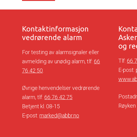
Kontaktinformasjon
Konta
vedrørende alarm
Aske
og re
For testing av alarmsignaler eller
Tlf:
66 
avmelding av unødig alarm, tlf:
66
E-post:
76 42 50
.
www.ab
Øvrige henvendelser vedrørende
Postadr
alarm, tlf:
66 76 42 75
Røyken
Betjent kl. 08-15
E-post:
marked@abbr.no