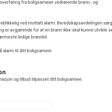
verføring fra boligsameier vedrørende brann,- og
eblikkelig ved mottatt alarm. Beredskapsavdelingen sør
ng er avgjørende for at en brann ikke skal kunne utvikle s
ærmeste ledige brannbil.
 alarm til ditt boligsameie:
on
sjon og tilbud tilpasset ditt boligsameie.