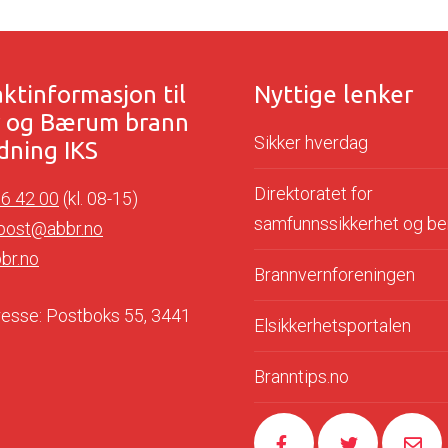
ktinformasjon til
Nyttige lenker
r og Bærum brann
Sikker hverdag
dning IKS
Direktoratet for
76 42 00
(kl. 08-15)
samfunnssikkerhet og b
post@abbr.no
br.no
Brannvernforeningen
esse: Postboks 55, 3441
Elsikkerhetsportalen
Branntips.no