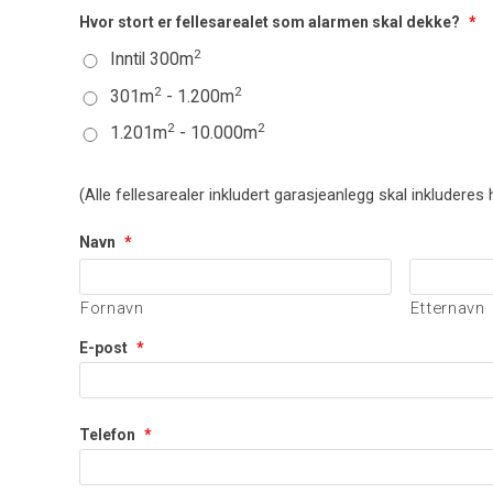
Hvor stort er fellesarealet som alarmen skal dekke?
*
2
Inntil 300m
2
2
301m
- 1.200m
2
2
1.201m
- 10.000m
(Alle fellesarealer inkludert garasjeanlegg skal inkluderes 
Navn
*
Fornavn
Etternavn
E-post
*
Telefon
*