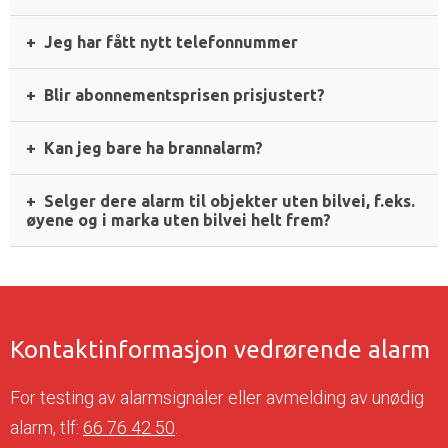
Jeg har fått nytt telefonnummer
Blir abonnementsprisen prisjustert?
Kan jeg bare ha brannalarm?
Selger dere alarm til objekter uten bilvei, f.eks.
øyene og i marka uten bilvei helt frem?
Kontaktinformasjon vedrørende alarm
For testing av alarmsignaler eller avmelding av unødig
alarm, tlf:
66 76 42 50
.