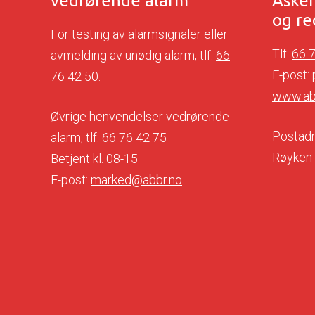
vedrørende alarm
Aske
og re
For testing av alarmsignaler eller
Tlf:
66 
avmelding av unødig alarm, tlf:
66
E-post:
76 42 50
.
www.ab
Øvrige henvendelser vedrørende
Postadr
alarm, tlf:
66 76 42 75
Røyken
Betjent kl. 08-15
E-post:
marked@abbr.no