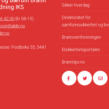
r og Bærum brann
Sikker hverdag
dning IKS
Direktoratet for
76 42 00
(kl. 08-15)
samfunnssikkerhet og b
post@abbr.no
br.no
Brannvernforeningen
esse: Postboks 55, 3441
Elsikkerhetsportalen
Branntips.no