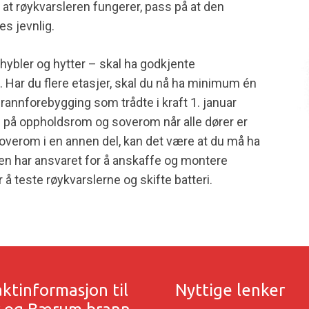
på at røykvarsleren fungerer, pass på at den
es jevnlig.
r, hybler og hytter – skal ha godkjente
. Har du flere etasjer, skal du nå ha minimum én
rannforebygging som trådte i kraft 1. januar
g på oppholdsrom og soverom når alle dører er
soverom i en annen del, kan det være at du må ha
igen har ansvaret for å anskaffe og montere
 å teste røykvarslerne og skifte batteri.
ktinformasjon til
Nyttige lenker