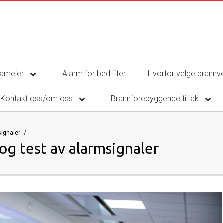
sameier
Alarm for bedrifter
Hvorfor velge brannv
Kontakt oss/om oss
Brannforebyggende tiltak
signaler
g test av alarmsignaler