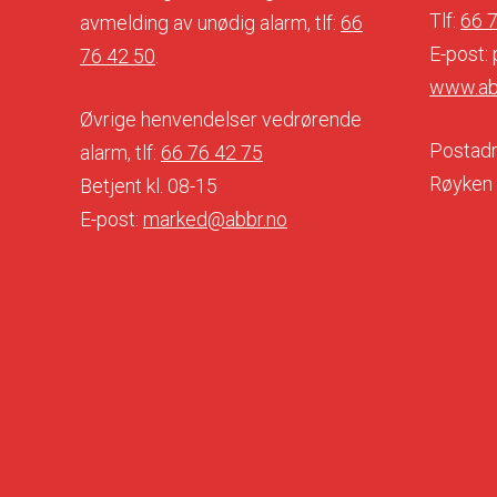
Tlf:
66 
avmelding av unødig alarm, tlf:
66
E-post:
76 42 50
.
www.ab
Øvrige henvendelser vedrørende
Postadr
alarm, tlf:
66 76 42 75
Røyken
Betjent kl. 08-15
E-post:
marked@abbr.no