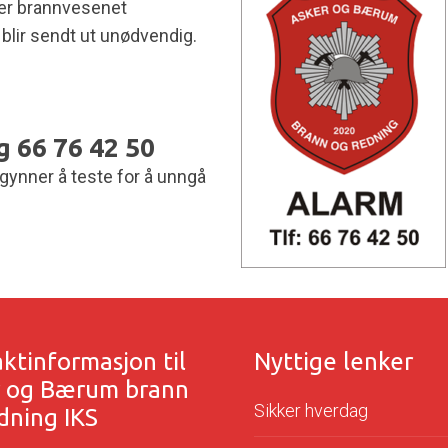
ger brannvesenet
e blir sendt ut unødvendig.
g 66 76 42 50
egynner å teste for å unngå
ktinformasjon til
Nyttige lenker
r og Bærum brann
Sikker hverdag
dning IKS