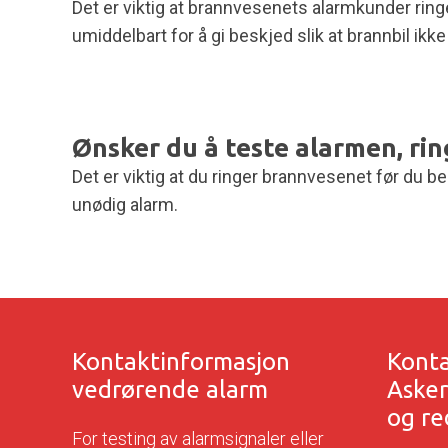
Det er viktig at brannvesenets alarmkunder rin
umiddelbart for å gi beskjed slik at brannbil ikk
Ønsker du å teste alarmen, rin
Det er viktig at du ringer brannvesenet før du b
unødig alarm.
Kontaktinformasjon
Konta
vedrørende alarm
Aske
og re
For testing av alarmsignaler eller